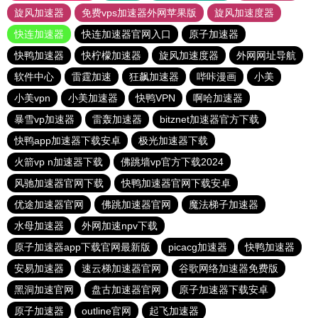
旋风加速器
免费vps加速器外网苹果版
旋风加速度器
快连加速器
快连加速器官网入口
原子加速器
快鸭加速器
快柠檬加速器
旋风加速度器
外网网址导航
软件中心
雷霆加速
狂飙加速器
哔咔漫画
小美
小美vpn
小美加速器
快鸭VPN
啊哈加速器
暴雪vp加速器
雷轰加速器
bitznet加速器官方下载
快鸭app加速器下载安卓
极光加速器下载
火箭vp n加速器下载
佛跳墙vp官方下载2024
风驰加速器官网下载
快鸭加速器官网下载安卓
优途加速器官网
佛跳加速器官网
魔法梯子加速器
水母加速器
外网加速npv下载
原子加速器app下载官网最新版
picacg加速器
快鸭加速器
安易加速器
速云梯加速器官网
谷歌网络加速器免费版
黑洞加速官网
盘古加速器官网
原子加速器下载安卓
原子加速器
outline官网
起飞加速器