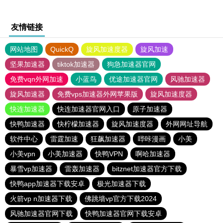
友情链接
网站地图
QuickQ
旋风加速度器
旋风加速
坚果加速器
tiktok加速器
狗急加速器官网
免费vqn外网加速
小蓝鸟
优途加速器官网
风驰加速器
旋风加速器
免费vps加速器外网苹果版
旋风加速度器
快连加速器
快连加速器官网入口
原子加速器
快鸭加速器
快柠檬加速器
旋风加速度器
外网网址导航
软件中心
雷霆加速
狂飙加速器
哔咔漫画
小美
小美vpn
小美加速器
快鸭VPN
啊哈加速器
暴雪vp加速器
雷轰加速器
bitznet加速器官方下载
快鸭app加速器下载安卓
极光加速器下载
火箭vp n加速器下载
佛跳墙vp官方下载2024
风驰加速器官网下载
快鸭加速器官网下载安卓