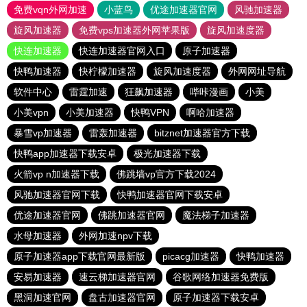
免费vqn外网加速
小蓝鸟
优途加速器官网
风驰加速器
旋风加速器
免费vps加速器外网苹果版
旋风加速度器
快连加速器
快连加速器官网入口
原子加速器
快鸭加速器
快柠檬加速器
旋风加速度器
外网网址导航
软件中心
雷霆加速
狂飙加速器
哔咔漫画
小美
小美vpn
小美加速器
快鸭VPN
啊哈加速器
暴雪vp加速器
雷轰加速器
bitznet加速器官方下载
快鸭app加速器下载安卓
极光加速器下载
火箭vp n加速器下载
佛跳墙vp官方下载2024
风驰加速器官网下载
快鸭加速器官网下载安卓
优途加速器官网
佛跳加速器官网
魔法梯子加速器
水母加速器
外网加速npv下载
原子加速器app下载官网最新版
picacg加速器
快鸭加速器
安易加速器
速云梯加速器官网
谷歌网络加速器免费版
黑洞加速官网
盘古加速器官网
原子加速器下载安卓