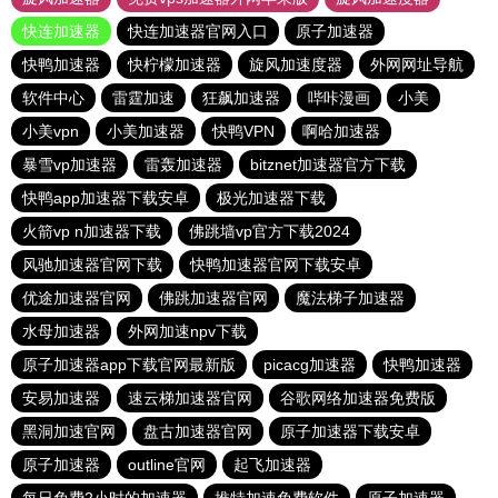
快连加速器
快连加速器官网入口
原子加速器
快鸭加速器
快柠檬加速器
旋风加速度器
外网网址导航
软件中心
雷霆加速
狂飙加速器
哔咔漫画
小美
小美vpn
小美加速器
快鸭VPN
啊哈加速器
暴雪vp加速器
雷轰加速器
bitznet加速器官方下载
快鸭app加速器下载安卓
极光加速器下载
火箭vp n加速器下载
佛跳墙vp官方下载2024
风驰加速器官网下载
快鸭加速器官网下载安卓
优途加速器官网
佛跳加速器官网
魔法梯子加速器
水母加速器
外网加速npv下载
原子加速器app下载官网最新版
picacg加速器
快鸭加速器
安易加速器
速云梯加速器官网
谷歌网络加速器免费版
黑洞加速官网
盘古加速器官网
原子加速器下载安卓
原子加速器
outline官网
起飞加速器