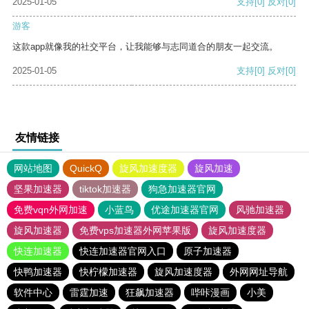
2025-01-05
支持
[0]
反对
[0]
游客
这款app就像我的社交平台，让我能够与志同道合的朋友一起交流。
2025-01-05
支持
[0]
反对
[0]
友情链接
网站地图
QuickQ
旋风加速度器
旋风加速
坚果加速器
tiktok加速器
狗急加速器官网
免费vqn外网加速
小蓝鸟
优途加速器官网
风驰加速器
旋风加速器
免费vps加速器外网苹果版
旋风加速度器
快连加速器
快连加速器官网入口
原子加速器
快鸭加速器
快柠檬加速器
旋风加速度器
外网网址导航
软件中心
雷霆加速
狂飙加速器
哔咔漫画
小美