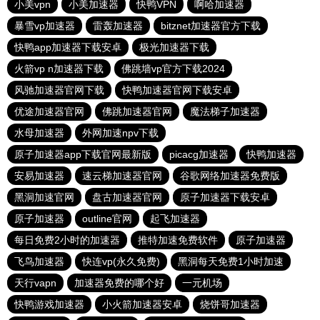
小美vpn
小美加速器
快鸭VPN
啊哈加速器
暴雪vp加速器
雷轰加速器
bitznet加速器官方下载
快鸭app加速器下载安卓
极光加速器下载
火箭vp n加速器下载
佛跳墙vp官方下载2024
风驰加速器官网下载
快鸭加速器官网下载安卓
优途加速器官网
佛跳加速器官网
魔法梯子加速器
水母加速器
外网加速npv下载
原子加速器app下载官网最新版
picacg加速器
快鸭加速器
安易加速器
速云梯加速器官网
谷歌网络加速器免费版
黑洞加速官网
盘古加速器官网
原子加速器下载安卓
原子加速器
outline官网
起飞加速器
每日免费2小时的加速器
推特加速免费软件
原子加速器
飞鸟加速器
快连vp(永久免费)
黑洞每天免费1小时加速
天行vapn
加速器免费的哪个好
一元机场
快鸭游戏加速器
小火箭加速器安卓
烧饼哥加速器