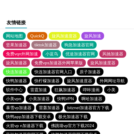
友情链接
网站地图
QuickQ
旋风加速度器
旋风加速
坚果加速器
tiktok加速器
狗急加速器官网
免费vqn外网加速
小蓝鸟
优途加速器官网
风驰加速器
旋风加速器
免费vps加速器外网苹果版
旋风加速度器
快连加速器
快连加速器官网入口
原子加速器
快鸭加速器
快柠檬加速器
旋风加速度器
外网网址导航
软件中心
雷霆加速
狂飙加速器
哔咔漫画
小美
小美vpn
小美加速器
快鸭VPN
啊哈加速器
暴雪vp加速器
雷轰加速器
bitznet加速器官方下载
快鸭app加速器下载安卓
极光加速器下载
火箭vp n加速器下载
佛跳墙vp官方下载2024