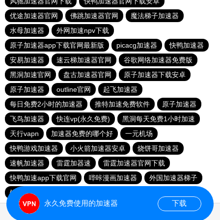
风驰加速器官网下载
快鸭加速器官网下载安卓
优途加速器官网
佛跳加速器官网
魔法梯子加速器
水母加速器
外网加速npv下载
原子加速器app下载官网最新版
picacg加速器
快鸭加速器
安易加速器
速云梯加速器官网
谷歌网络加速器免费版
黑洞加速官网
盘古加速器官网
原子加速器下载安卓
原子加速器
outline官网
起飞加速器
每日免费2小时的加速器
推特加速免费软件
原子加速器
飞鸟加速器
快连vp(永久免费)
黑洞每天免费1小时加速
天行vapn
加速器免费的哪个好
一元机场
快鸭游戏加速器
小火箭加速器安卓
烧饼哥加速器
速帆加速器
雷霆加器速
雷霆加速器官网下载
快鸭加速app下载官网
哔咔漫画加速器
外国加速器梯子
银河加速器
免费加速ins的软件
起飞加速器最新版
永久免费使用的加速器
下载