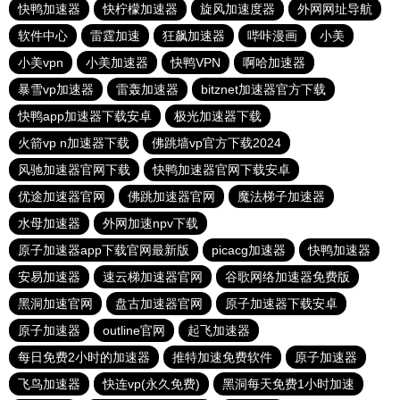
快鸭加速器
快柠檬加速器
旋风加速度器
外网网址导航
软件中心
雷霆加速
狂飙加速器
哔咔漫画
小美
小美vpn
小美加速器
快鸭VPN
啊哈加速器
暴雪vp加速器
雷轰加速器
bitznet加速器官方下载
快鸭app加速器下载安卓
极光加速器下载
火箭vp n加速器下载
佛跳墙vp官方下载2024
风驰加速器官网下载
快鸭加速器官网下载安卓
优途加速器官网
佛跳加速器官网
魔法梯子加速器
水母加速器
外网加速npv下载
原子加速器app下载官网最新版
picacg加速器
快鸭加速器
安易加速器
速云梯加速器官网
谷歌网络加速器免费版
黑洞加速官网
盘古加速器官网
原子加速器下载安卓
原子加速器
outline官网
起飞加速器
每日免费2小时的加速器
推特加速免费软件
原子加速器
飞鸟加速器
快连vp(永久免费)
黑洞每天免费1小时加速