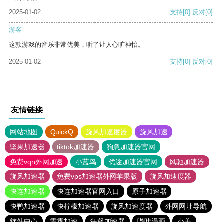
2025-01-02
支持
[0]
反对
[0]
游客
这款游戏的音乐非常优美，听了让人心旷神怡。
2025-01-02
支持
[0]
反对
[0]
友情链接
网站地图
QuickQ
旋风加速度器
旋风加速
坚果加速器
tiktok加速器
狗急加速器官网
免费vqn外网加速
小蓝鸟
优途加速器官网
风驰加速器
旋风加速器
免费vps加速器外网苹果版
旋风加速度器
快连加速器
快连加速器官网入口
原子加速器
快鸭加速器
快柠檬加速器
旋风加速度器
外网网址导航
软件中心
雷霆加速
狂飙加速器
哔咔漫画
小美