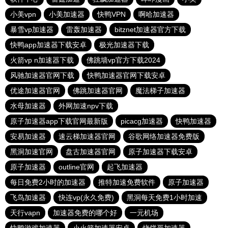
小美vpn
小美加速器
快鸭VPN
啊哈加速器
暴雪vp加速器
雷轰加速器
bitznet加速器官方下载
快鸭app加速器下载安卓
极光加速器下载
火箭vp n加速器下载
佛跳墙vp官方下载2024
风驰加速器官网下载
快鸭加速器官网下载安卓
优途加速器官网
佛跳加速器官网
魔法梯子加速器
水母加速器
外网加速npv下载
原子加速器app下载官网最新版
picacg加速器
快鸭加速器
安易加速器
速云梯加速器官网
谷歌网络加速器免费版
黑洞加速官网
盘古加速器官网
原子加速器下载安卓
原子加速器
outline官网
起飞加速器
每日免费2小时的加速器
推特加速免费软件
原子加速器
飞鸟加速器
快连vp(永久免费)
黑洞每天免费1小时加速
天行vapn
加速器免费的哪个好
一元机场