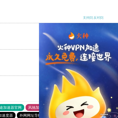
支持
[0]
反对
[0]
支持
[0]
反对
[0]
支持
[0]
反对
[0]
途加速器官网
风驰加速器
旋风加速器
加速度器
外网网址导航
软件中心
雷霆加速
狂飙加速器