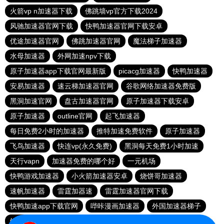
火箭vp n加速器下载
佛跳墙vp官方下载2024
风驰加速器官网下载
快鸭加速器官网下载安卓
优途加速器官网
佛跳加速器官网
魔法梯子加速器
水母加速器
外网加速npv下载
原子加速器app下载官网最新版
picacg加速器
快鸭加速器
安易加速器
速云梯加速器官网
谷歌网络加速器免费版
黑洞加速官网
盘古加速器官网
原子加速器下载安卓
原子加速器
outline官网
起飞加速器
每日免费2小时的加速器
推特加速免费软件
原子加速器
飞鸟加速器
快连vp(永久免费)
黑洞每天免费1小时加速
天行vapn
加速器免费的哪个好
一元机场
快鸭游戏加速器
小火箭加速器安卓
烧饼哥加速器
速帆加速器
雷霆加器速
雷霆加速器官网下载
快鸭加速app下载官网
哔咔漫画加速器
外国加速器梯子
银河加速器
免费加速ins的软件
起飞加速器最新版