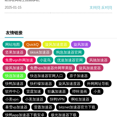
2025-01-15
支持
[0]
反对
[0]
友情链接
网站地图
QuickQ
旋风加速度器
旋风加速
坚果加速器
tiktok加速器
狗急加速器官网
免费vqn外网加速
小蓝鸟
优途加速器官网
风驰加速器
旋风加速器
免费vps加速器外网苹果版
旋风加速度器
快连加速器
快连加速器官网入口
原子加速器
快鸭加速器
快柠檬加速器
旋风加速度器
外网网址导航
软件中心
雷霆加速
狂飙加速器
哔咔漫画
小美
小美vpn
小美加速器
快鸭VPN
啊哈加速器
暴雪vp加速器
雷轰加速器
bitznet加速器官方下载
快鸭app加速器下载安卓
极光加速器下载